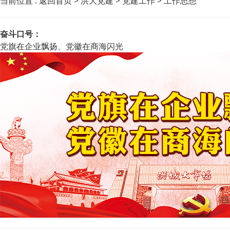
当前位置 :
返回首页
>
洪大党建
>
党建工作
>
工作思想
奋斗口号：
党旗在企业飘扬、党徽在商海闪光