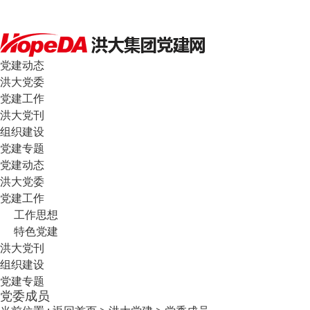
党建动态
洪大党委
党建工作
洪大党刊
组织建设
党建专题
党建动态
洪大党委
党建工作
工作思想
特色党建
洪大党刊
组织建设
党建专题
党委成员