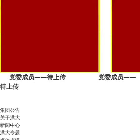
党委成员——待上传 党委成员——
待上传
集团公告
关于洪大
新闻中心
洪大专题