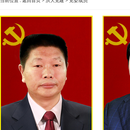
当前位置 :
返回首页
>
洪大党建
>
党委成员