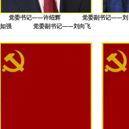
党委书记——许绍辉 党委副书记——刘
如强 党委副书记——刘向飞