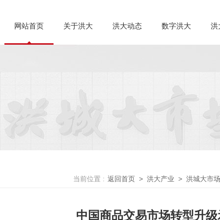
网站首页
关于洪大
洪大动态
数字洪大
洪
当前位置 :
返回首页
>
洪大产业
>
洪城大市
中国商品交易市场转型升级