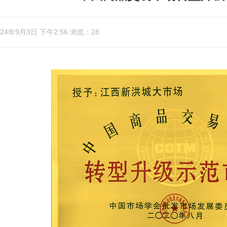
4年9月3日 下午2:56 浏览：28