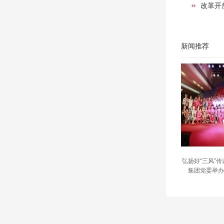
改革开
新闻推荐
弘扬好“三风”
集团党委举办