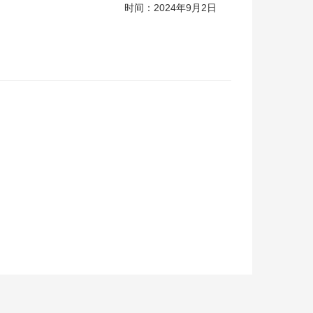
时间：2024年9月2日