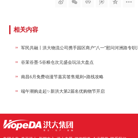
相关内容
军民共融丨洪大物流公司携手园区商户“八一”慰问河洲路专职
谷茉谷墨·5谷粮仓次元盛会玩法大盘点
南昌6月免费动漫节嘉宾签售规则+路线攻略
端午潮购走起✨新洪大第2届名优购物节开启