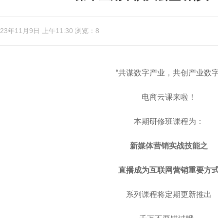
3年11月9日 上午11:30 浏览：8
“共谋数字产业，共创产业数字
电商云课来啦！
本期研修班课程为：
新媒体营销实战技能之
直播成为互联网营销重要方
系列课程将定期更新推出