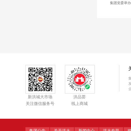
集团党委举办
新洪城大市场
洪品荟
关注微信服务号
线上商城
集团公告
关于洪大
新闻中心
洪大专题