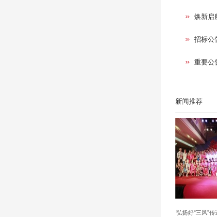
焕新启
招标公
重要公
新闻推荐
弘扬好“三风”