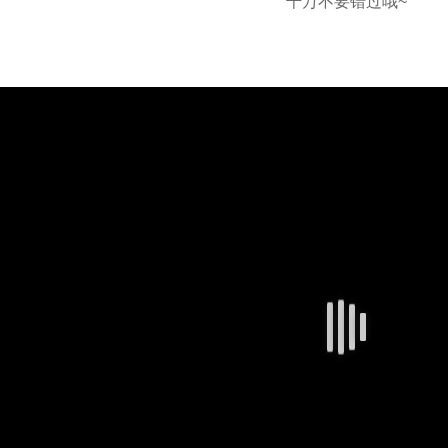
千万不要错过哦~