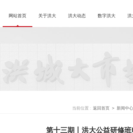
网站首页
关于洪大
洪大动态
数字洪大
洪
当前位置 :
返回首页
>
新闻中
第十三期丨洪大公益研修班