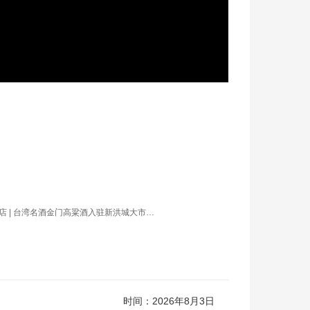
店 | 台湾名酒金门高粱酒入驻新洪城大市场啦！
时间：2026年8月3日