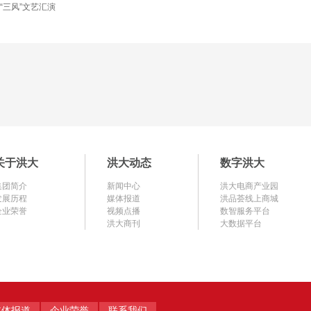
“三风”文艺汇演
关于洪大
洪大动态
数字洪大
集团简介
新闻中心
洪大电商产业园
发展历程
媒体报道
洪品荟线上商城
企业荣誉
视频点播
数智服务平台
洪大商刊
大数据平台
媒体报道
企业荣誉
联系我们