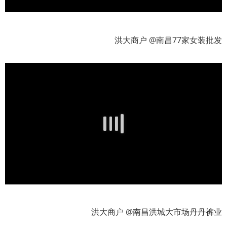
洪大商户 @南昌77家女装批发
洪大商户 @南昌洪城大市场丹丹裤业