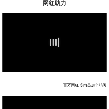
网红助力
百万网红 @南昌加个鸡腿