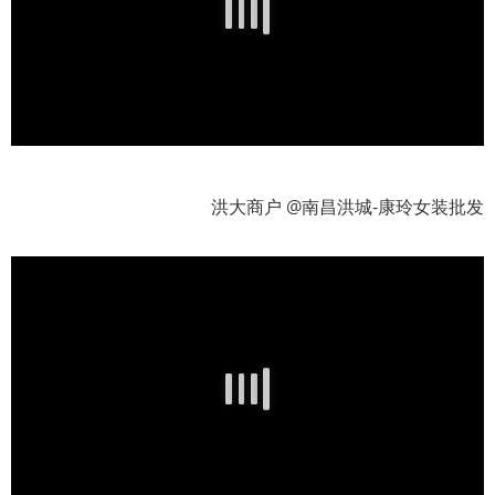
洪大商户 @南昌洪城-康玲女装批发