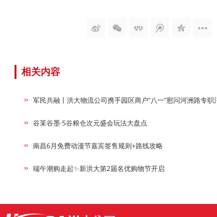
相关内容
军民共融丨洪大物流公司携手园区商户“八一”慰问河洲路专职
谷茉谷墨·5谷粮仓次元盛会玩法大盘点
南昌6月免费动漫节嘉宾签售规则+路线攻略
端午潮购走起✨新洪大第2届名优购物节开启