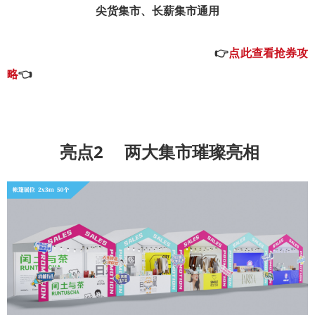
尖货集市、长薪集市通用
👉
点此查看抢券攻
略
👈
亮点2
两大集市璀璨亮相