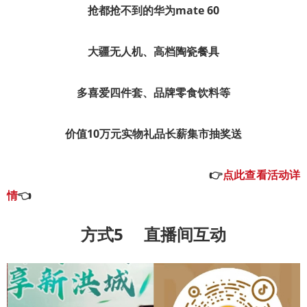
抢都抢不到的
华为mate 60
大疆无人机、高档陶瓷餐具
多喜爱四件套、品牌零食饮料
等
价值10万元实物礼品长薪集市抽奖送
👉
点此查看活动详
情
👈
方式5
直播间互动