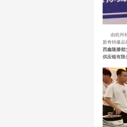
由杭州礼品
新奇特爆品
西鑫隆滕都
供应链有限