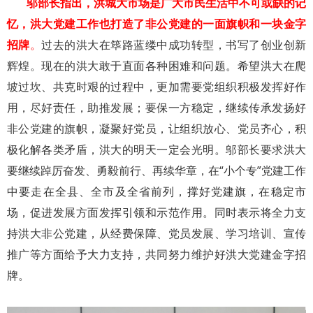
邬部长指出，洪城大市场是广大市民生活中不可或缺的记
忆，洪大党建工作也打造了非公党建的一面旗帜和一块金字
招牌
。
过去的洪大在筚路蓝缕中成功转型，书写了创业创新
辉煌。现在的洪大敢于直面各种困难和问题。希望洪大在爬
坡过坎、共克时艰的过程中，更加需要党组织积极发挥好作
用，尽好责任，助推发展；要保一方稳定，继续传承发扬好
非公党建的旗帜，凝聚好党员，让组织放心、党员齐心，积
极化解各类矛盾，洪大的明天一定会光明。邬部长要求洪大
要继续踔厉奋发、勇毅前行、再续华章，在“小个专”党建工作
中要走在全县、全市及全省前列，撑好党建旗，在稳定市
场，促进发展方面发挥引领和示范作用。同时表示将全力支
持洪大非公党建，从经费保障、党员发展、学习培训、宣传
推广等方面给予大力支持，共同努力维护好洪大党建金字招
牌。