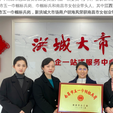
南昌市五一巾帼标兵岗、巾帼标兵和南昌市女创业带头人。其中
江西
市五一巾帼标兵岗，新洪城大市场商户胡海凤荣获南昌市女创业