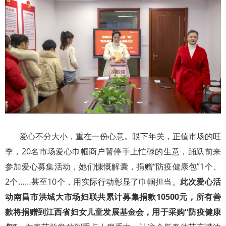
爱心不分大小，重在一份心意。眼下年关，正值市场的旺
季，20名市场爱心巾帼商户暂停手上忙碌的生意，踊跃前来
参加爱心募集活动，她们慷慨解囊，捐赠“防疫健康包”1个、
2个……甚至10个，用实际行动彰显了巾帼担当。
此次爱心活
动南昌市洪城大市场妇联共累计募集捐款10500元，所有善
款将捐赠到江西省妇女儿童发展基金会，用于采购“防疫健康