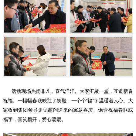
活动现场热闹非凡，喜气洋洋。大家汇聚一堂，互道新春
祝福。一幅幅春联映红了笑脸，一个个“福”字温暖着人心。大
家收到集团领导走访慰问送来的寓意喜庆、饱含祝福春联或
福字，喜笑颜开，爱心暖暖。