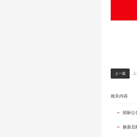
上
上一篇
相关内容
招标公
焕新启