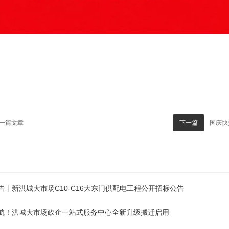
一篇文章
国庆快
下一篇
告丨新洪城大市场C10-C16大东门供配电工程公开招标公告
航！洪城大市场政企一站式服务中心全新升级搬迁启用