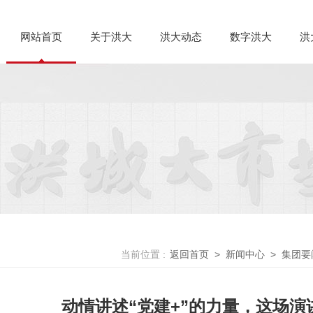
网站首页
关于洪大
洪大动态
数字洪大
洪
当前位置 :
返回首页
>
新闻中心
>
集团要
动情讲述“党建+”的力量，这场演