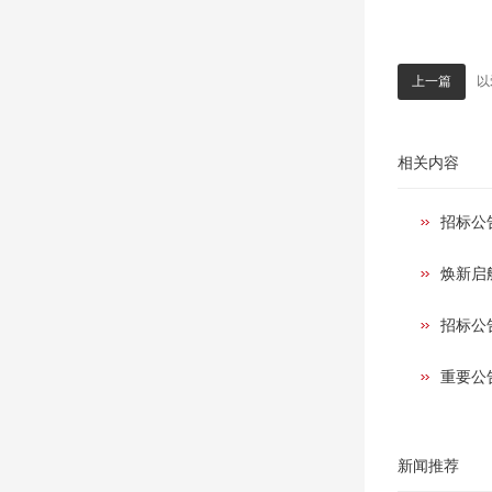
以
上一篇
相关内容
招标公
焕新启
招标公
重要公
新闻推荐