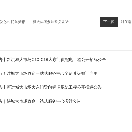
爱之名 托举梦想 ——洪大集团参加安义县“名著小书包”发放仪式
时任南
下一篇
告丨新洪城大市场C10-C16大东门供配电工程公开招标公告
航！洪城大市场政企一站式服务中心全新升级搬迁启用
告丨新洪城大市场大东门导向标识系统工程公开招标公告
告｜洪城大市场政企一站式服务中心搬迁公告