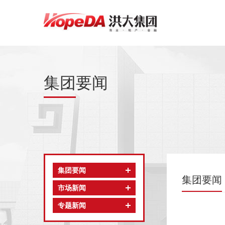
集团要闻
集团要闻
集团要闻
市场新闻
专题新闻