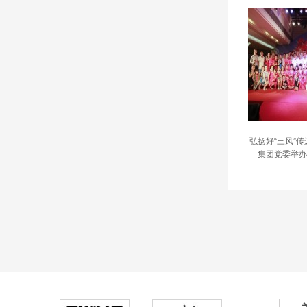
弘扬好“三风”
集团党委举办