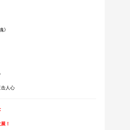
魂》
昂
直击人心
念
发展！