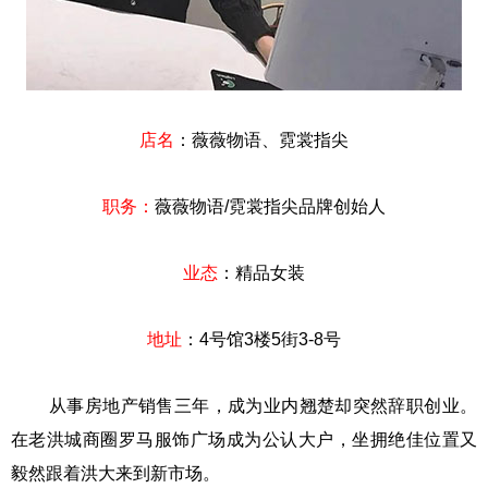
店名
：薇薇物语、霓裳指尖
职务：
薇薇物语/霓裳指尖品牌创始人
业态
：精品女装
地址
：4号馆3楼5街3-8号
从事房地产销售三年，成为业内翘楚却突然辞职创业。
在老洪城商圈罗马服饰广场成为公认大户，坐拥绝佳位置又
毅然跟着洪大来到新市场。