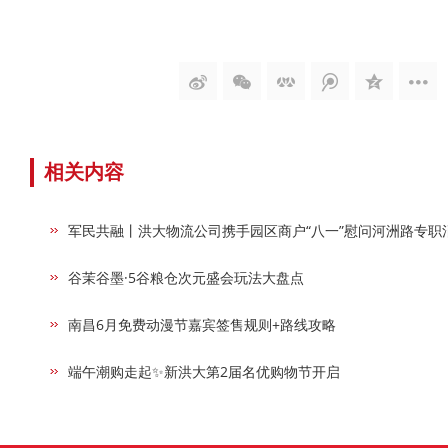
相关内容
军民共融丨洪大物流公司携手园区商户“八一”慰问河洲路专职
谷茉谷墨·5谷粮仓次元盛会玩法大盘点
南昌6月免费动漫节嘉宾签售规则+路线攻略
端午潮购走起✨新洪大第2届名优购物节开启