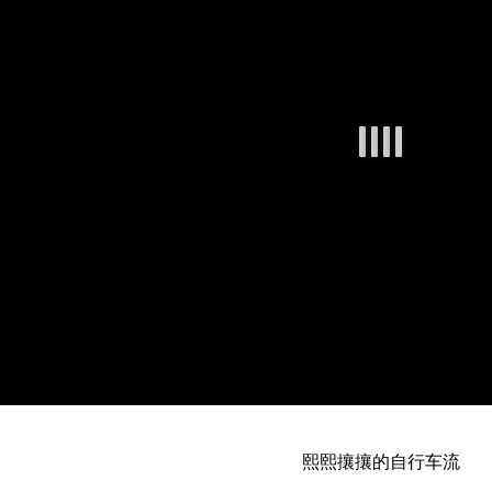
熙熙攘攘的自行车流