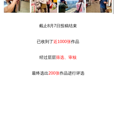
截止8月7日投稿结束
已收到了
近1000张
作品
经过层层
筛选、审核
最终选出
200张
作品进行评选