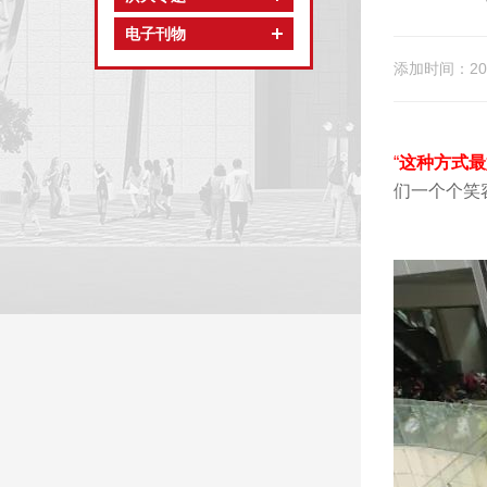
电子刊物
添加时间：202
“
这种方式最
们一个个笑
“洪