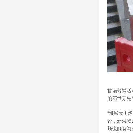
首场分铺活
的邓世芳先
“洪城大市
说，新洪城
场也能有闯