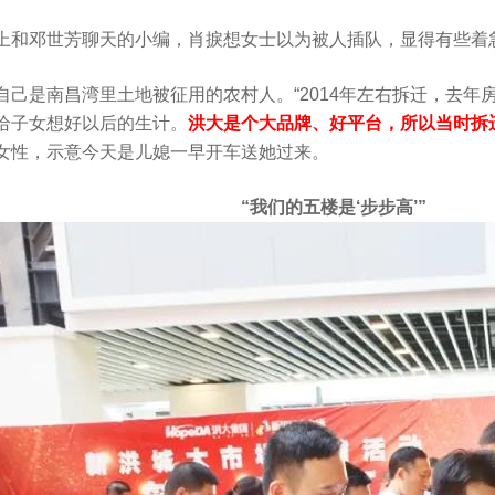
上和邓世芳聊天的小编，肖捩想女士以为被人插队，显得有些着急
自己是南昌湾里土地被征用的农村人。“2014年左右拆迁，去
给子女想好以后的生计。
洪大是个大品牌、好平台，所以当时拆
女性，示意今天是儿媳一早开车送她过来。
们的五楼是‘步步高’”