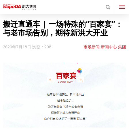
搬迁直通车 | 一场特殊的“百家宴”：
与老市场告别，期待新洪大开业
2020年7月18日
浏览：298
市场新闻
新闻中心
集团
要闻