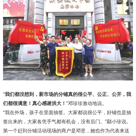
“
我们都没想到，新市场的分铺真的很公平、公正、公开，我
们都很满意！真心感谢洪大！
”邓珍珍激动地说。
“我在外场，孩子在里面抽签。大家都说很公平，好铺也是抽
签出来的，大家各凭手气都有机会，没有后门。”鄢小珍说。
第一个赶到分铺活动现场的商户是邓坚，她也作为代表来送