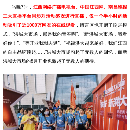
当晚7时，
江西网络广播电视台、中国江西网、南昌晚报
三大直播平台同步对活动盛况进行直播，仅一个半小时的活
动吸引了近1000万网友的在线观看
，留言区也开启了刷屏模
式，“洪城大市场，那是我的青春啊”、“新洪城大市场，我看
好你！”、“等开业我就去逛”、“祝福洪大越来越好，我们江西
的自主品牌顶起……”洪城大市场勾起了无数人的回忆，而新
洪城大市场的8月开业也激起了无数人的期待。