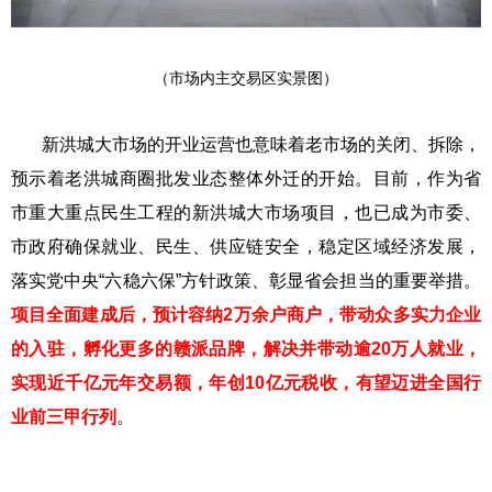
（市场内主交易区实景图）
新洪城大市场的开业运营也意味着老市场的关闭、拆除，
预示着老洪城商圈批发业态整体外迁的开始。目前，作为省
市重大重点民生工程的新洪城大市场项目，也已成为市委、
市政府确保就业、民生、供应链安全，稳定区域经济发展，
落实党中央“六稳六保”方针政策、彰显省会担当的重要举措。
项目全面建成后，预计容纳2万余户商户，带动众多实力企业
的入驻，孵化更多的赣派品牌，解决并带动逾20万人就业，
实现近千亿元年交易额，年创10亿元税收，有望迈进全国行
业前三甲行列
。