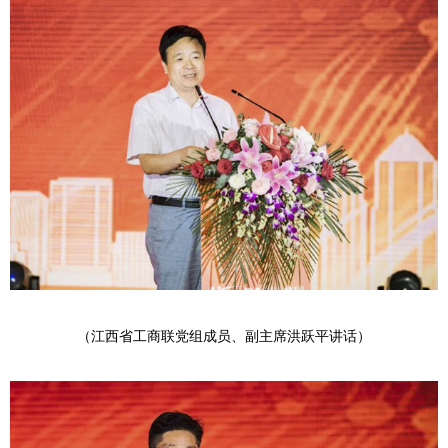
（江西省工商联党组成员、副主席洪跃平讲话）