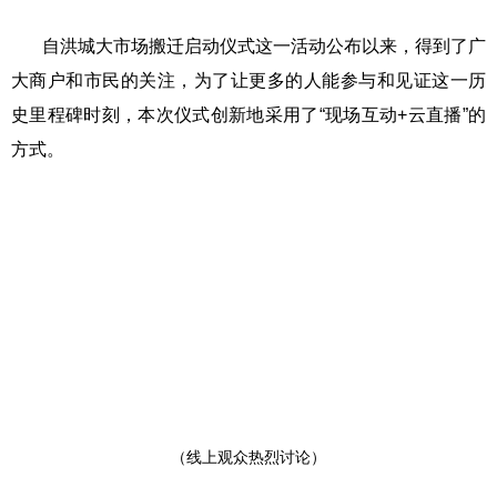
自洪城大市场搬迁启动仪式这一活动公布以来，得到了广
大商户和市民的关注，为了让更多的人能参与和见证这一历
史里程碑时刻，本次仪式创新地采用了“现场互动+云直播”的
方式。
（线上观众热烈讨论）