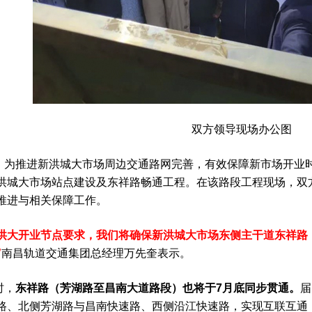
双方领导现场办公图
推进新洪城大市场周边交通路网完善，有效保障新市场开业时
洪城大市场站点建设及东祥路畅通工程。在该路段工程现场，双
推进与相关保障工作。
大开业节点要求，我们将确保新洪城大市场东侧主干道东祥路（
”
南昌轨道交通集团总经理万先奎表示。
时，
东祥路（芳湖路至昌南大道路段）也将于7月底同步贯通。
届
路、北侧芳湖路与昌南快速路、西侧沿江快速路，实现互联互通