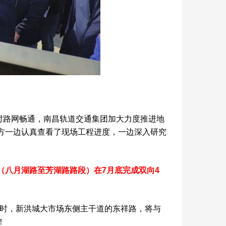
路网畅通，南昌轨道交通集团加大力度推进地
方一边认真查看了现场工程进度，一边深入研究
八月湖路至芳湖路路段）在7月底完成双向4
时，新洪城大市场东侧主干道的东祥路，将与
！