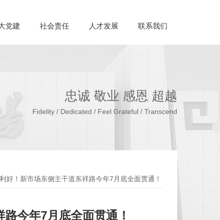
大党建
社会责任
人才发展
联系我们
忠诚 敬业 感恩 超越
Fidelity / Dedicated / Feel Grateful / Transcend
重大利好！新市场东侧主干道东祥路今年7月底全面贯通！
祥路今年7月底全面贯通！