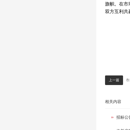
旗帜。在市
双方互利共
市
上一篇
相关内容
招标公