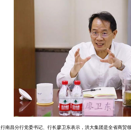
昌分行党委书记、行长廖卫东表示，洪大集团是全省商贸领