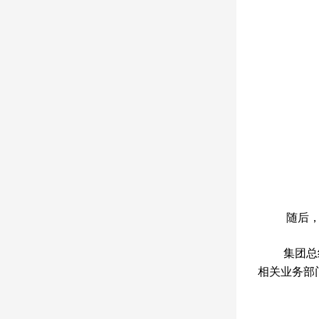
随后，双方
集团总经理
相关业务部