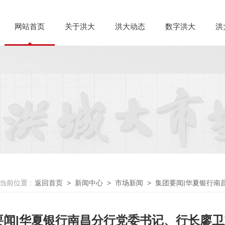
网站首页
关于洪大
洪大动态
数字洪大
洪
当前位置 :
返回首页
>
新闻中心
>
市场新闻
>
集团要闻|华夏银行南
作
要闻|华夏银行南昌分行党委书记、行长廖