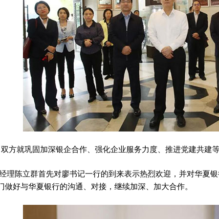
就巩固加深银企合作、强化企业服务力度、推进党建共建等
陈立群首先对廖书记一行的到来表示热烈欢迎，并对华夏银
门做好与华夏银行的沟通、对接，继续加深、加大合作。