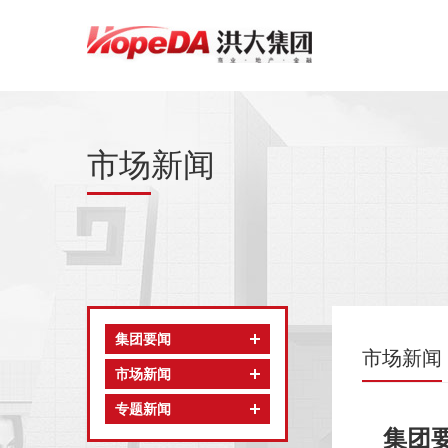
市场新闻
集团要闻
市场新闻
市场新闻
专题新闻
集团