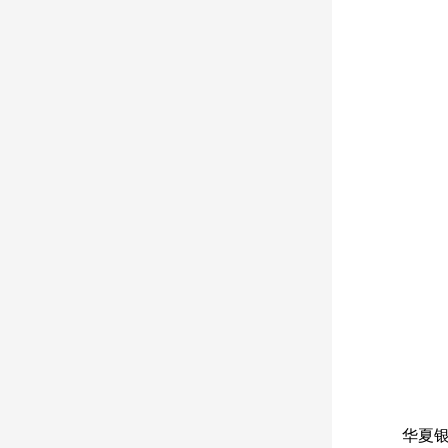
华夏银行南