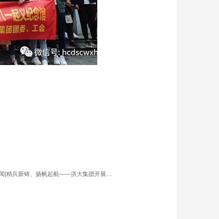
精兵新铸、扬帆起航——洪大集团开展2019年第一期新员工培训