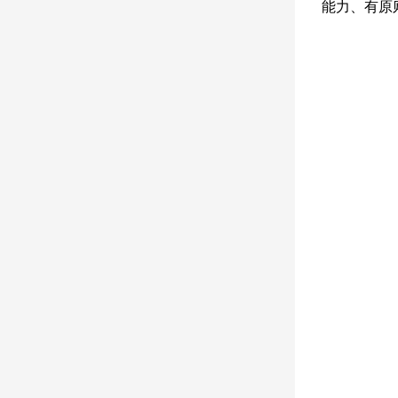
能力、有原