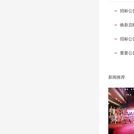
招标公
焕新启
招标公
重要公
新闻推荐