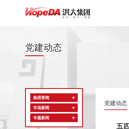
党建动态
集团要闻
党建动态
市场新闻
专题新闻
五