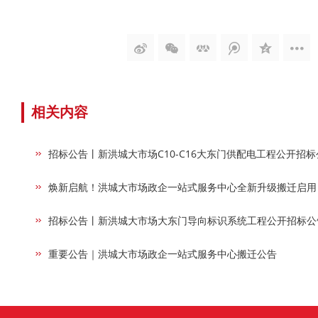
相关内容
招标公告丨新洪城大市场C10-C16大东门供配电工程公开招标
焕新启航！洪城大市场政企一站式服务中心全新升级搬迁启用
招标公告丨新洪城大市场大东门导向标识系统工程公开招标公
重要公告｜洪城大市场政企一站式服务中心搬迁公告