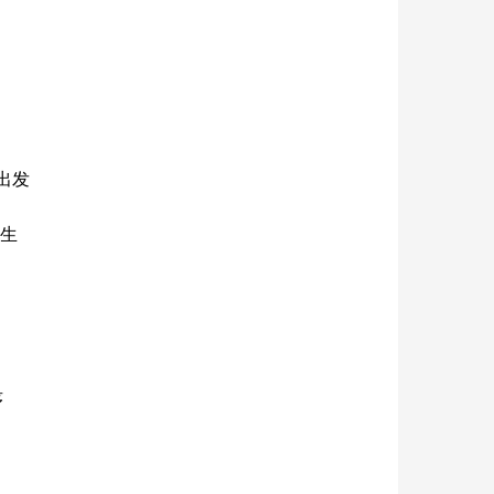
出发
考生
序