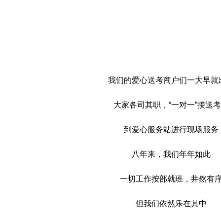
我们的爱心送考商户们一大早就
大家各司其职，“一对一”接送
到爱心服务站进行现场服务
八年来，我们年年如此
一切工作按部就班，井然有
但我们依然乐在其中