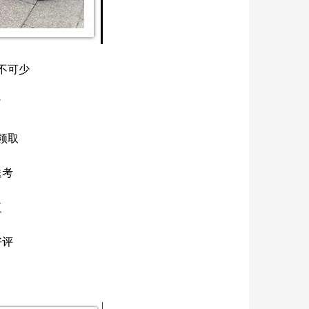
不可少
了
领取
送考
复
好评