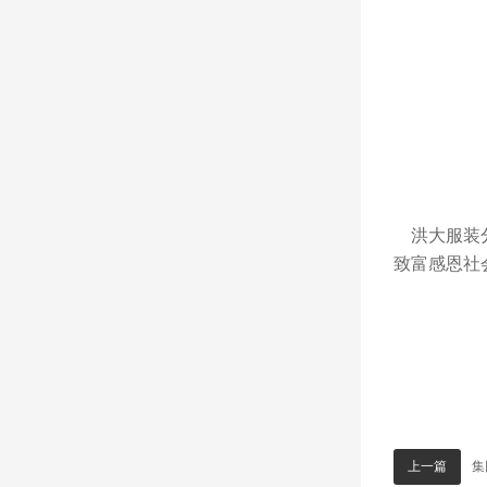
洪大服装分
致富感恩社
集
上一篇