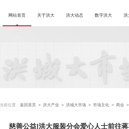
网站首页
关于洪大
洪大动态
数字洪大
洪
当前位置 :
返回首页
>
洪大产业
>
洪城大市场
>
市场文化
>
商会
>
捐赠服装
慈善公益|洪大服装分会爱心人士前往