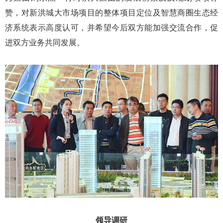
赞，对新洪城大市场项目的整体项目定位及智慧商圈生态经
济系统表示高度认可，并希望今后双方能加强交流合作，促
进双方业务共同发展。
领导调研