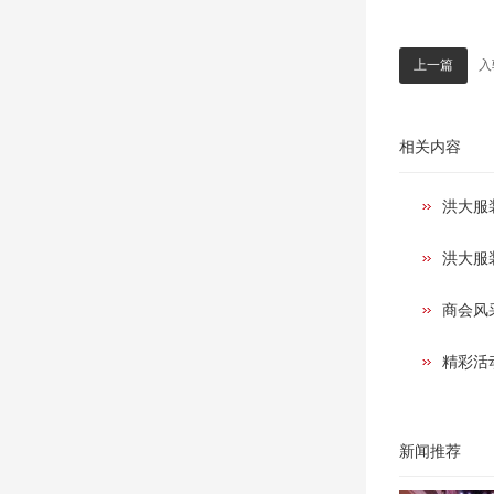
入
上一篇
相关内容
洪大服
洪大服
商会风
精彩活
新闻推荐