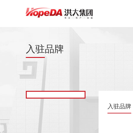
入驻品牌
入驻品牌