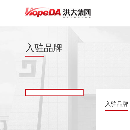
入驻品牌
入驻品牌