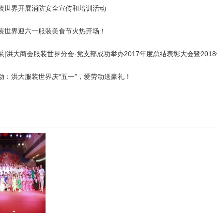
装世界开展消防安全宣传和培训活动
装世界迎六一服装美食节火热开场！
采|洪大商会服装世界分会·党支部成功举办2017年度总结表彰大会暨201
动：洪大服装世界庆“五一”，爱劳动送豪礼！