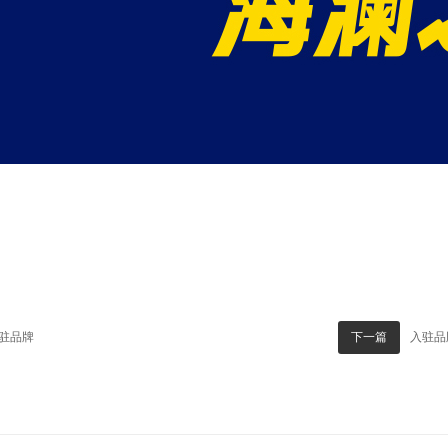
驻品牌
入驻品
下一篇