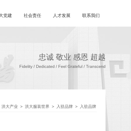
大党建
社会责任
人才发展
联系我们
忠诚 敬业 感恩 超越
Fidelity / Dedicated / Feel Grateful / Transcend
洪大产业
>
洪大服装世界
>
入驻品牌
>
入驻品牌