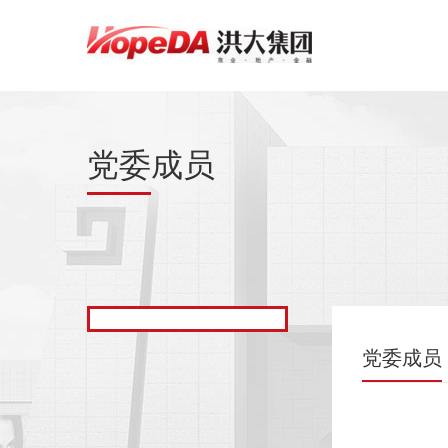
党委成员
党委成员