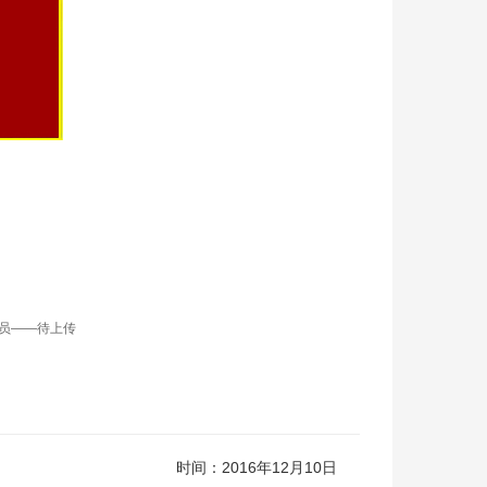
员——待上传
时间：2016年12月10日