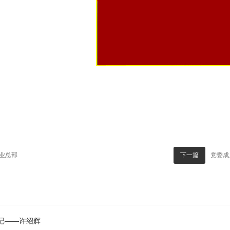
业总部
党委成
下一篇
记——许绍辉