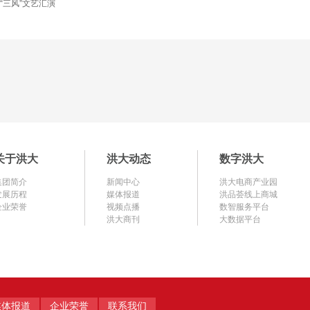
“三风”文艺汇演
关于洪大
洪大动态
数字洪大
集团简介
新闻中心
洪大电商产业园
发展历程
媒体报道
洪品荟线上商城
企业荣誉
视频点播
数智服务平台
洪大商刊
大数据平台
媒体报道
企业荣誉
联系我们