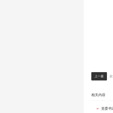
企
上一篇
相关内容
党委书