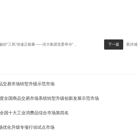
扬好“三风”传递正能量——洪大集团党委举办“三风”文艺汇演
新洪城
下一篇
品交易市场转型升级示范市场
8年度全国商品交易市场系统转型升级创新发展示范市场
2年全国十大工业消费品综合市场第四名
场优化升级专项行动试点市场