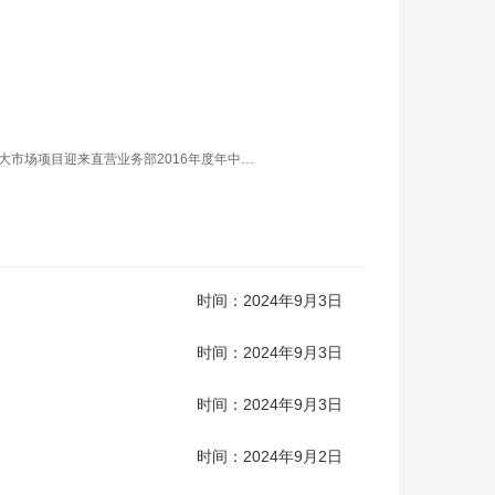
大市场项目迎来直营业务部2016年度年中会观摩
时间：2024年9月3日
时间：2024年9月3日
时间：2024年9月3日
时间：2024年9月2日