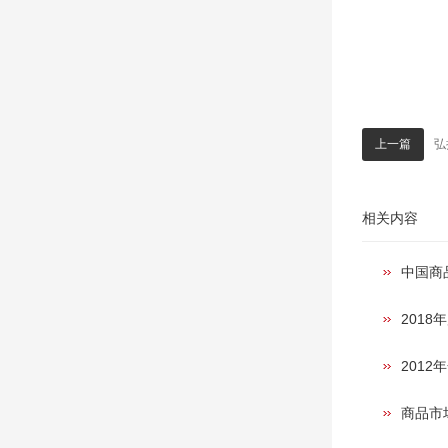
弘
上一篇
相关内容
中国商
201
201
商品市