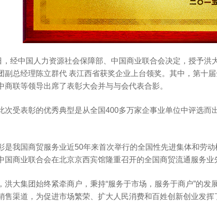
，经中国人力资源社会保障部、中国商业联合会决定，授予洪大
团副总经理陈立群代 表江西省获奖企业上台领奖。其中，第十
中商联等领导出席了表彰大会并与与会代表合影。
受表彰的优秀典型是从全国400多万家企事业单位中评选而
。
我国商贸服务业近50年来首次举行的全国性先进集体和劳动
中国商业联合会在北京京西宾馆隆重召开的全国商贸流通服务业
大集团始终紧牵商户，秉持“服务于市场，服务于商户”的发
销售渠道，为促进市场繁荣、扩大人民消费和百姓创新创业发挥