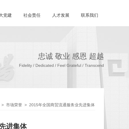
大党建
社会责任
人才发展
联系我们
忠诚 敬业 感恩 超越
Fidelity / Dedicated / Feel Grateful / Transcend
>
市场荣誉
>
2015年全国商贸流通服务业先进集体
业先进集体