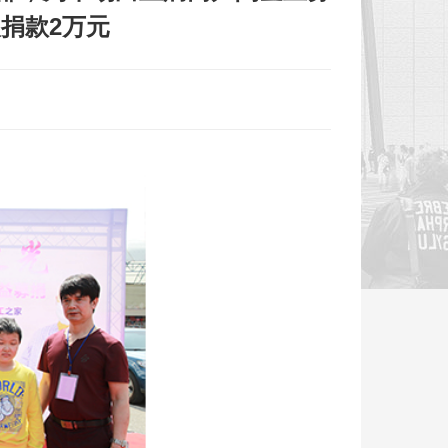
捐款2万元