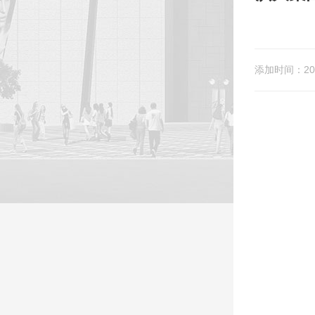
添加时间：201