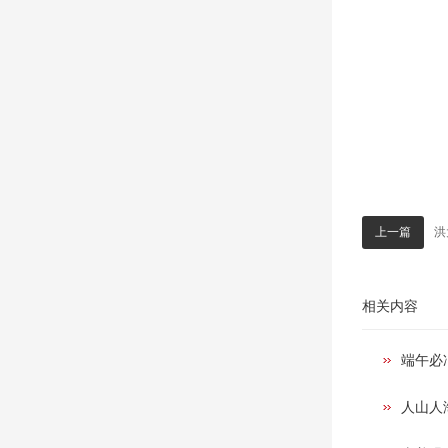
洪
上一篇
相关内容
端午必
人山人