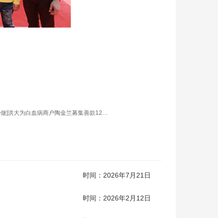
洪大为白血病商户陶金兰募集善款12万多元 董事长刘如强个人捐款2万元
时间：2026年7月21日
时间：2026年2月12日