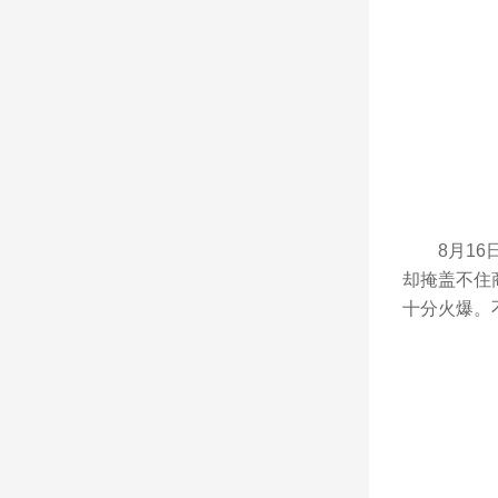
8月16日
却掩盖不住
十分火爆。