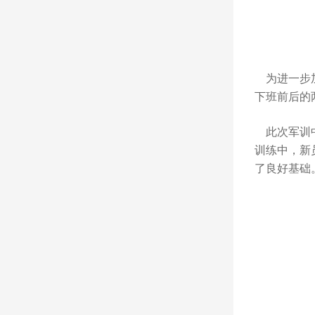
为进一步加
下班前后的
此次军训中
训练中，新
了良好基础