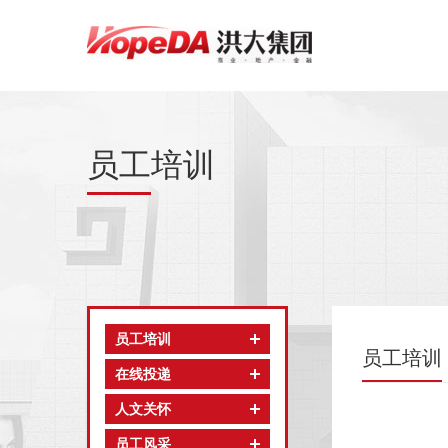
员工培训
员工培训
员工培训
在线投递
人文关怀
员工风采