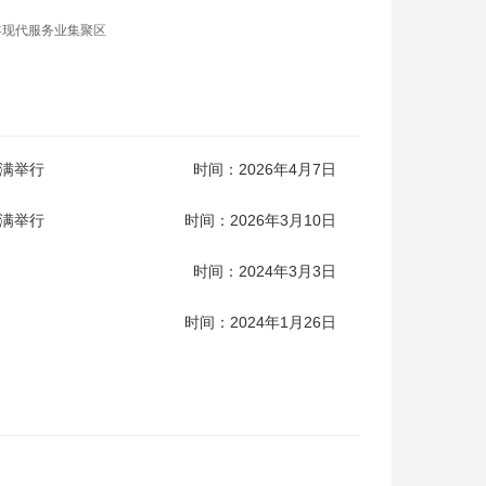
4年现代服务业集聚区
圆满举行
时间：2026年4月7日
圆满举行
时间：2026年3月10日
时间：2024年3月3日
时间：2024年1月26日