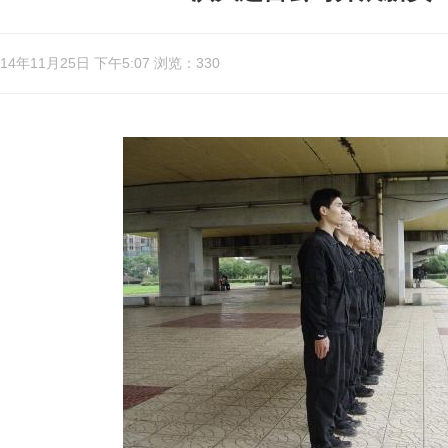
4年11月25日 下午5:07 浏览：330