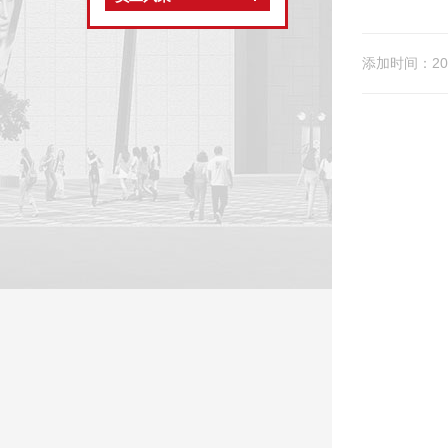
添加时间：201