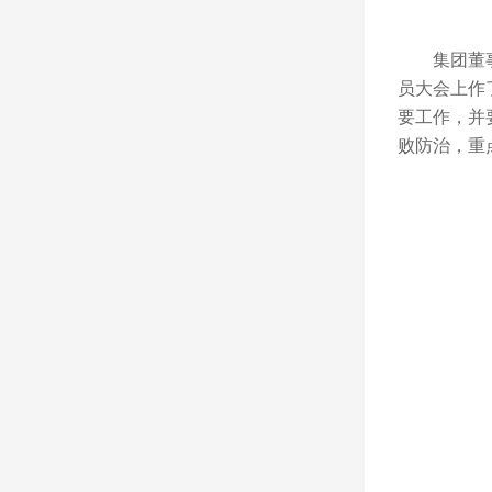
集团董事会
员大会上作
要工作，并
败防治，重