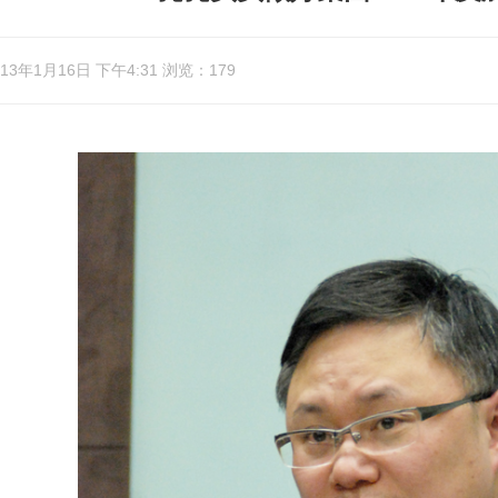
3年1月16日 下午4:31 浏览：179