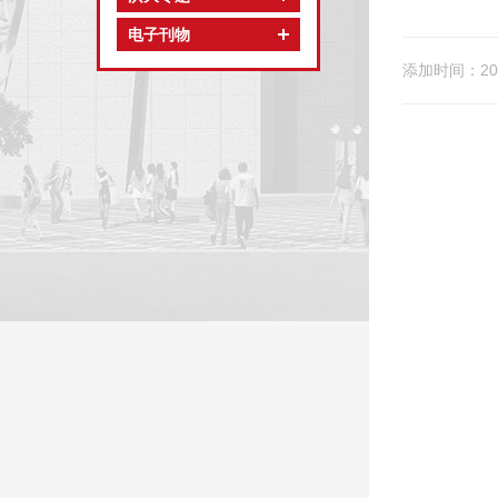
电子刊物
添加时间：201