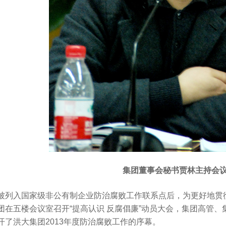
集团董事会秘书贾林主持会
入国家级非公有制企业防治腐败工作联系点后，为更好地贯彻
团在五楼会议室召开“提高认识 反腐倡廉”动员大会，集团高管
开了洪大集团2013年度防治腐败工作的序幕。