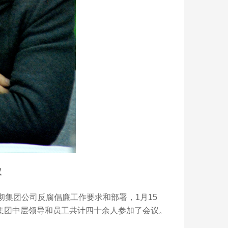
议
集团公司反腐倡廉工作要求和部署，1月15
、集团中层领导和员工共计四十余人参加了会议。