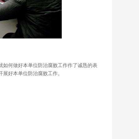
如何做好本单位防治腐败工作作了诚恳的表
开展好本单位防治腐败工作。