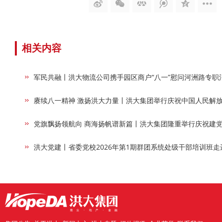
相关内容
军民共融丨洪大物流公司携手园区商户“八一”慰问河洲路专职
赓续八一精神 激扬洪大力量丨洪大集团举行庆祝中国人民解放
党旗飘扬领航向 商海扬帆谱新篇丨洪大集团隆重举行庆祝建党1
洪大党建丨省委党校2026年第1期群团系统处级干部培训班