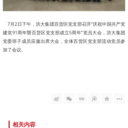
7月2日下午，洪大集团百货区党支部召开“庆祝中国共产党
建党91周年暨百货区党支部成立5周年”党员大会，洪大集团
党委班子成员应邀出席大会，全体百货区党支部流动党员参
加了会议。
相关内容