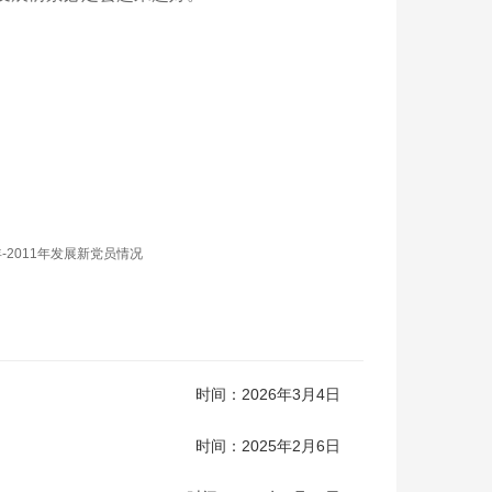
年-2011年发展新党员情况
时间：2026年3月4日
时间：2025年2月6日