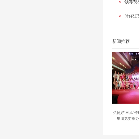
领导视
时任江
新闻推荐
弘扬好“三风”
集团党委举办