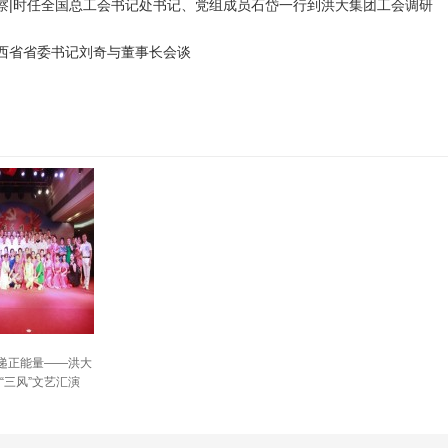
察|时任全国总工会书记处书记、党组成员石岱一行到洪大集团工会调研
西省省委书记刘奇与董事长会谈
传递正能量——洪大
“三风”文艺汇演