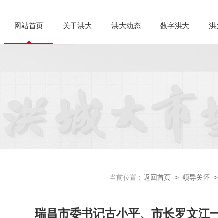
网站首页
关于洪大
洪大动态
数字洪大
洪
当前位置 :
返回首页
>
领导关怀
>
瑞昌市委书记古小平、市长罗文江