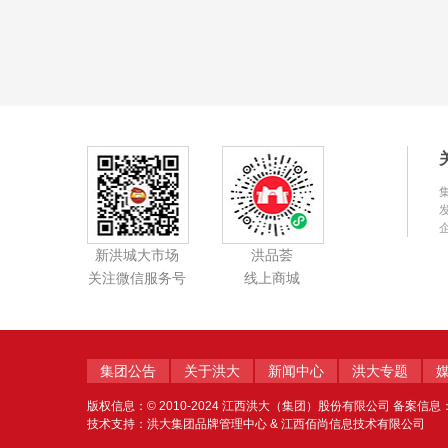
新洪城大市场
洪品荟
关注微信服务号
线上商城
集团公告
关于洪大
新闻中心
洪大专题
版权信息：© 2010-2024 江西洪大（集团）股份有限公司 备案信息
技术支持：洪大集团品牌管理中心 & 江西佰尚信息技术有限公司