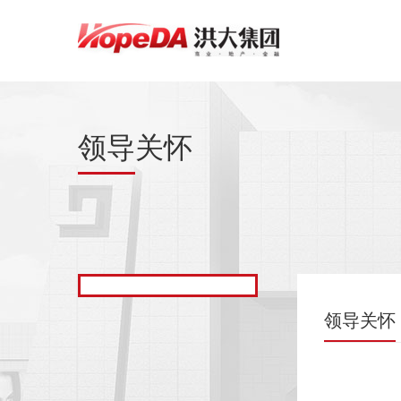
领导关怀
领导关怀