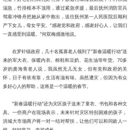
湍急，竹排根本不顶用，通过紧急求援，最后抚州消防官兵
驾着冲锋舟把她从家中救出，送往抚州第一人民医院后顺利
产下女儿，母女平安。“感谢党和政府，感谢好心人，让我们
一直感受到温暖。”何双梅感激地说。
在罗针镇政府，几十名孤寡老人领到了“新春温暖行动”送
来的军大衣、保暖内衣、棉鞋和豆奶、花生油等年货。70多
岁的龚海青老人说，我虽然无儿无女，但有党和政府的关
怀，日子有依有靠，生活有滋有味。虽然遭灾，但因为有众
多好心人的帮助，这将是一个温暖的春节。
“新春温暖行动”还为灾区孩子送来了童衣、书包和各种文
具。一些商户在现场表示，未来针对灾区特别困难的孩子，
洪城大市场商户将一对一结对帮扶，让他们可以和同龄人一
样，好好学习，幸福成长。