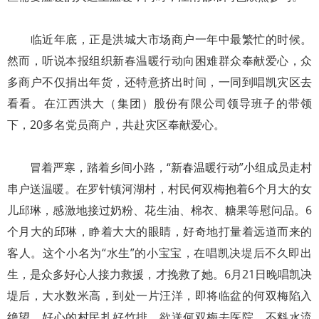
临近年底，正是洪城大市场商户一年中最繁忙的时候。
然而，听说本报组织新春温暖行动向困难群众奉献爱心，众
多商户不仅捐出年货，还特意挤出时间，一同到唱凯灾区去
看看。在江西洪大（集团）股份有限公司领导班子的带领
下，20多名党员商户，共赴灾区奉献爱心。
冒着严寒，踏着乡间小路，“新春温暖行动”小组成员走村
串户送温暖。在罗针镇河湖村，村民何双梅抱着6个月大的女
儿邱琳，感激地接过奶粉、花生油、棉衣、糖果等慰问品。6
个月大的邱琳，睁着大大的眼睛，好奇地打量着远道而来的
客人。这个小名为“水生”的小宝宝，在唱凯决堤后不久即出
生，是众多好心人接力救援，才挽救了她。6月21日晚唱凯决
堤后，大水数米高，到处一片汪洋，即将临盆的何双梅陷入
绝望，好心的村民扎好竹排，欲送何双梅去医院，不料水流