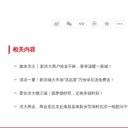
相关内容
媒体关注 | 新洪大商户拾金不昧，善举温暖一座城！
清凉一夏！新洪城大市场“洪品荟”万份绿豆汤免费送！
爱在洪大赣江城｜圆梦婚纱照，定格幸福时刻！
洪大商会、商会党总支赴南昌县南新乡范湖村抗洪一线慰问干