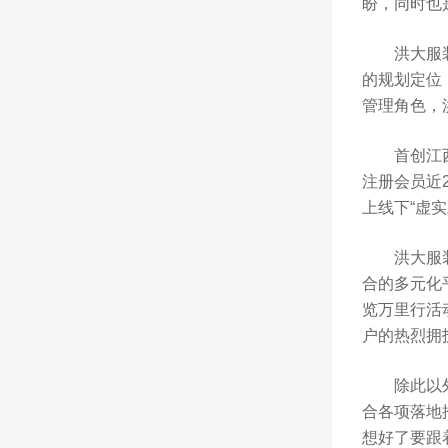
盼，同时也
洪大服装世
的规划定位
管理角色，
首创江西服
注册会员近
上线下“虚
洪大服装节
合的多元化
览万里行活
户的热烈拥
除此以外，
合各项落地
想好了要跟