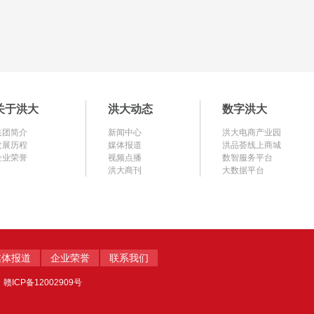
关于洪大
洪大动态
数字洪大
集团简介
新闻中心
洪大电商产业园
发展历程
媒体报道
洪品荟线上商城
企业荣誉
视频点播
数智服务平台
洪大商刊
大数据平台
媒体报道
企业荣誉
联系我们
：
赣ICP备12002909号