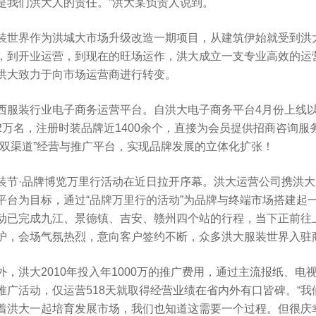
是我们洪大人的责任。”洪大某负责人说到。
界作为洪城大市场升级改造一期项目，从建筑伊始就受到洪大
，到开业运营，到现在的旺场运作，洪大成立一支专业高效的运
洪大致力于向市场运营商进行转变。
装行业电子商务运营平台。自洪大电子商务平台4月份上线以
2万名，注册时装品牌近1400余个，直接为会员提供招商咨询服
实双渠道”经营与推广平台，实现品牌发展的立体化扩张！
·品牌博览万里行活动在近日拉开序幕。洪大运营公司携洪大
平台为目标，通过“品牌万里行的活动”为品牌与终端市场搭建起
动已完成九江、景德镇、吉安、赣州四个站的行程，当下正前往
护，会场气氛热烈，意向客户签约不断，众多洪大服装世界入驻
洪大2010年投入年1000万的推广费用，通过主流报纸、电
推广活动，仅运营518天就取得经营业绩在省内外有口皆碑。“
着洪大一起培育发展市场，我们也知道这需要一个过程。但很庆