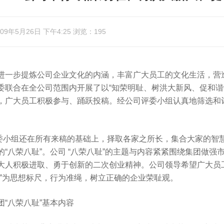
9年5月26日 下午4:25 浏览：195
一步提炼公司企业文化的内涵，丰富广大员工的文化生活，营
委联合在全公司范围内开展了以“知荣明耻、树洪大新风、促和谐创
，广大员工积极参与、踊跃投稿。经公司评委小组认真地筛选和
。
小组还在所有来稿的基础上，择取各家之所长，集合大家的智
的“八荣八耻”。公司 “八荣八耻”的主题与内容紧紧围绕集团做
大人积极进取、勇于创新的二次创业精神。公司领导希望广大员
耻”为思想标尺，行为准绳，树立正确的企业荣耻观。
团“八荣八耻”基本内容