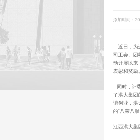
添加时间：200
近日，为进
司工会、团
动开展以来
表彰和奖励
同时，评委
了洪大集团
谐创业，洪
的“八荣八
江西洪大集