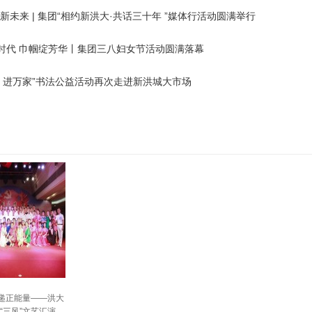
·新未来 | 集团“相约新洪大·共话三十年 ”媒体行活动圆满举行
时代 巾帼绽芳华丨集团三八妇女节活动圆满落幕
福 进万家”书法公益活动再次走进新洪城大市场
传递正能量——洪大
“三风”文艺汇演