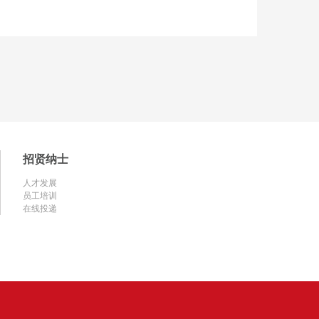
招贤纳士
人才发展
员工培训
在线投递